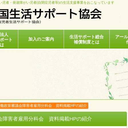
い児者・発達障がい児者(自閉症児者等)の生活支援事業をおこなっています
法人
生活サポート総合
アー
加入のご案内
ポート
補償制度とは
は
働政策審議会障害者雇用分科会 資料掲載HPの紹介
会障害者雇用分科会 資料掲載HPの紹介