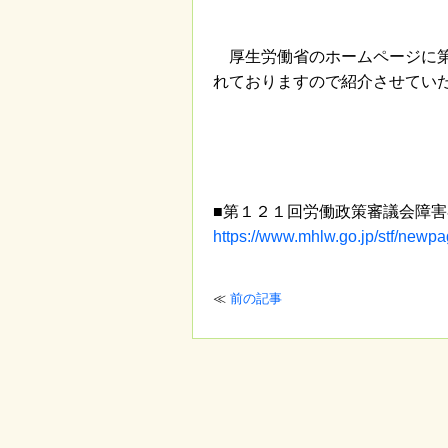
厚生労働省のホームページに第
れておりますので紹介させてい
■第１２１回労働政策審議会障
https://www.mhlw.go.jp/stf/newp
≪
前の記事