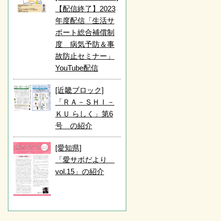
【配信終了】2023
年度配信「生活サ
ポート総合補償制
度 病気予防＆事
故防止セミナー」
YouTube配信
[近畿ブロック]
「ＲＡ－ＳＨＩ－
ＫＵ らしく」第6
号 の紹介
[愛知県]
「愛サポだより
vol.15」の紹介