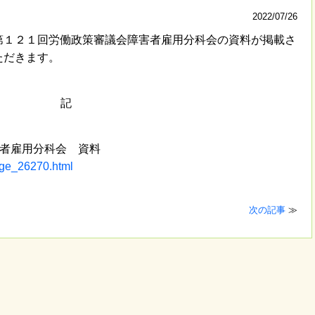
2022/07/26
１２１回労働政策審議会障害者雇用分科会の資料が掲載さ
ただきます。
記
害者雇用分科会 資料
age_26270.html
次の記事
≫