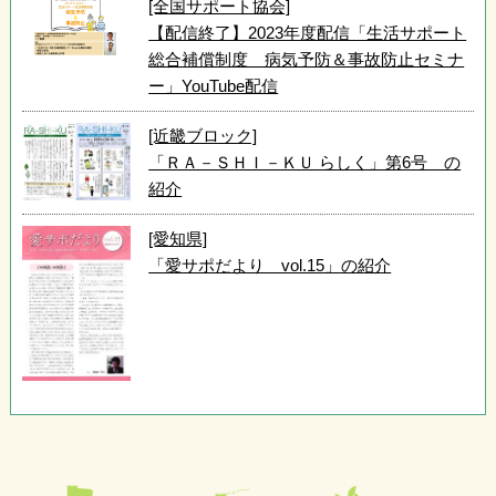
[全国サポート協会]
【配信終了】2023年度配信「生活サポート
総合補償制度 病気予防＆事故防止セミナ
ー」YouTube配信
[近畿ブロック]
「ＲＡ－ＳＨＩ－ＫＵ らしく」第6号 の
紹介
[愛知県]
「愛サポだより vol.15」の紹介