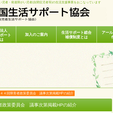
い児者・発達障がい児者(自閉症児者等)の生活支援事業をおこなっています
法人
生活サポート総合
アー
加入のご案内
ポート
補償制度とは
は
４４回障害者政策委員会 議事次第掲載HPの紹介
者政策委員会 議事次第掲載HPの紹介