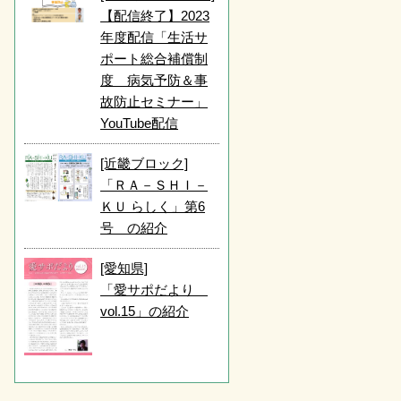
【配信終了】2023
年度配信「生活サ
ポート総合補償制
度 病気予防＆事
故防止セミナー」
YouTube配信
[近畿ブロック]
「ＲＡ－ＳＨＩ－
ＫＵ らしく」第6
号 の紹介
[愛知県]
「愛サポだより
vol.15」の紹介