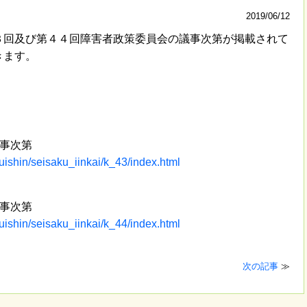
2019/06/12
回及び第４４回障害者政策委員会の議事次第が掲載されて
きます。
事次第
uishin/seisaku_iinkai/k_43/index.html
事次第
uishin/seisaku_iinkai/k_44/index.html
次の記事
≫