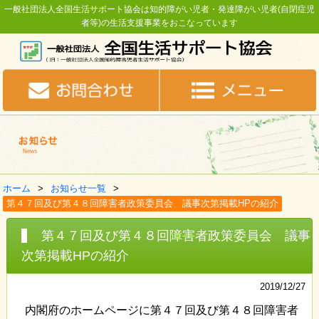
一般社団法人全国生活サポート協会は知的障がい児者・発達障がい児者(自閉症児
者等)の生活支援事業をおこなっています
ホーム
お知らせ一覧
第４７回及び第４８回障害者政策委員会 議事次第掲載HPの紹介
第４７回及び第４８回障害者政策委員会 議事
次第掲載HPの紹介
2019/12/27
内閣府のホームページに第４７回及び第４８回障害者