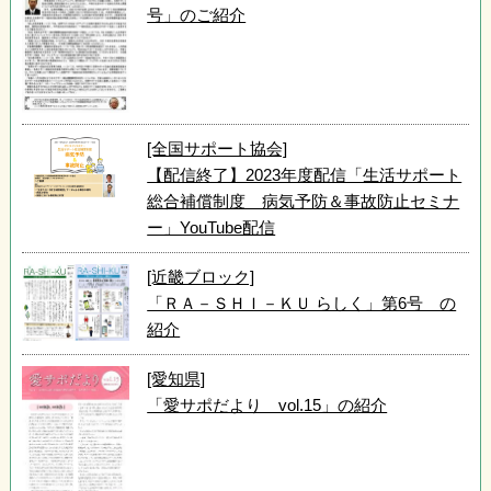
号」のご紹介
[全国サポート協会]
【配信終了】2023年度配信「生活サポート
総合補償制度 病気予防＆事故防止セミナ
ー」YouTube配信
[近畿ブロック]
「ＲＡ－ＳＨＩ－ＫＵ らしく」第6号 の
紹介
[愛知県]
「愛サポだより vol.15」の紹介