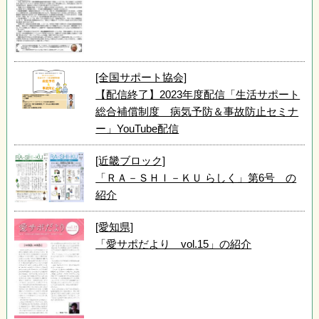
[全国サポート協会]
【配信終了】2023年度配信「生活サポート
総合補償制度 病気予防＆事故防止セミナ
ー」YouTube配信
[近畿ブロック]
「ＲＡ－ＳＨＩ－ＫＵ らしく」第6号 の
紹介
[愛知県]
「愛サポだより vol.15」の紹介