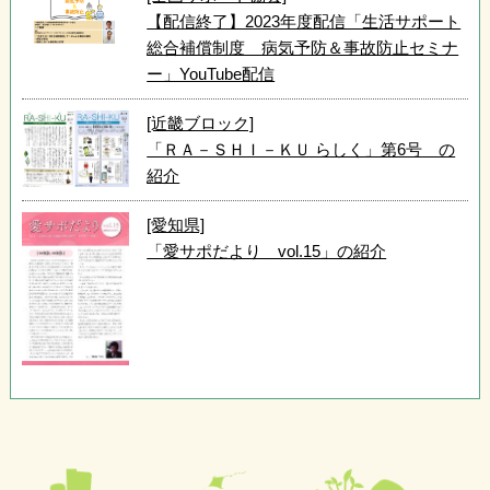
【配信終了】2023年度配信「生活サポート
総合補償制度 病気予防＆事故防止セミナ
ー」YouTube配信
[近畿ブロック]
「ＲＡ－ＳＨＩ－ＫＵ らしく」第6号 の
紹介
[愛知県]
「愛サポだより vol.15」の紹介