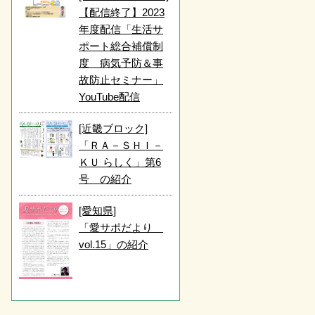
【配信終了】2023
年度配信「生活サ
ポート総合補償制
度 病気予防＆事
故防止セミナー」
YouTube配信
[近畿ブロック]
「ＲＡ－ＳＨＩ－
ＫＵ らしく」第6
号 の紹介
[愛知県]
「愛サポだより
vol.15」の紹介