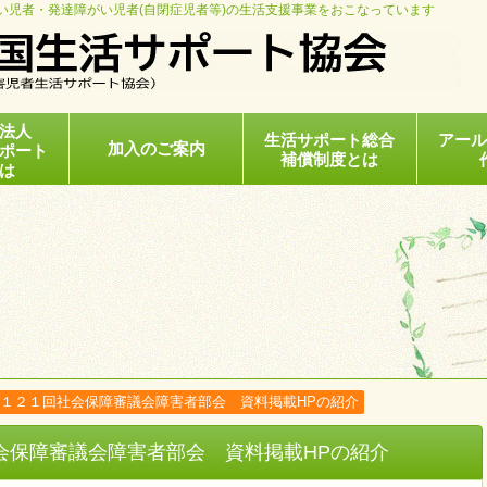
い児者・発達障がい児者(自閉症児者等)の生活支援事業をおこなっています
法人
生活サポート総合
アー
加入のご案内
ポート
補償制度とは
は
１２１回社会保障審議会障害者部会 資料掲載HPの紹介
会保障審議会障害者部会 資料掲載HPの紹介