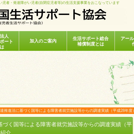
い児者・発達障がい児者(自閉症児者等)の生活支援事業をおこなっています
法人
生活サポート総合
アー
加入のご案内
ポート
補償制度とは
は
達推進法に基づく国等による障害者就労施設等からの調達実績（平成28年度
基づく国等による障害者就労施設等からの調達実績（平
の紹介