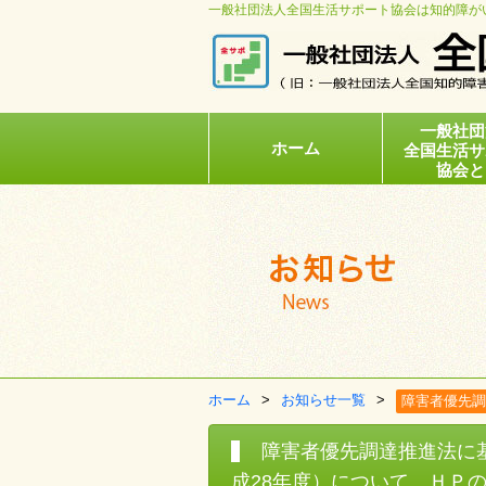
一般社団法人全国生活サポート協会は知的障が
一般社団
ホーム
全国生活サ
協会と
ホーム
お知らせ一覧
障害者優先調
障害者優先調達推進法に
成28年度）について ＨＰ