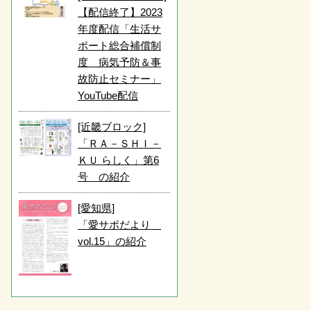
【配信終了】2023
年度配信「生活サ
ポート総合補償制
度 病気予防＆事
故防止セミナー」
YouTube配信
[近畿ブロック]
「ＲＡ－ＳＨＩ－
ＫＵ らしく」第6
号 の紹介
[愛知県]
「愛サポだより
vol.15」の紹介