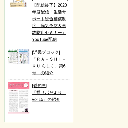
【配信終了】2023
年度配信「生活サ
ポート総合補償制
度 病気予防＆事
故防止セミナー」
YouTube配信
[近畿ブロック]
「ＲＡ－ＳＨＩ－
ＫＵ らしく」第6
号 の紹介
[愛知県]
「愛サポだより
vol.15」の紹介