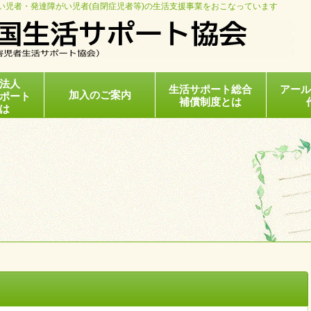
い児者・発達障がい児者(自閉症児者等)の生活支援事業をおこなっています
法人
生活サポート総合
アー
加入のご案内
ポート
補償制度とは
は