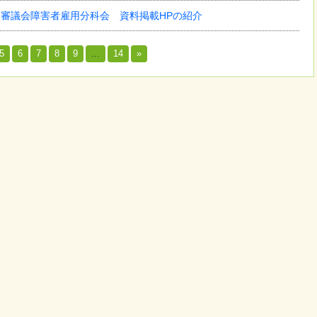
審議会障害者雇用分科会 資料掲載HPの紹介
5
6
7
8
9
...
14
»