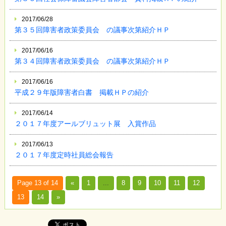
2017/06/28
第３５回障害者政策委員会 の議事次第紹介ＨＰ
2017/06/16
第３４回障害者政策委員会 の議事次第紹介ＨＰ
2017/06/16
平成２９年版障害者白書 掲載ＨＰの紹介
2017/06/14
２０１７年度アールブリュット展 入賞作品
2017/06/13
２０１７年度定時社員総会報告
Page 13 of 14
«
1
...
8
9
10
11
12
13
14
»