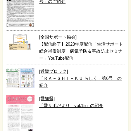
号」のご紹介
[全国サポート協会]
【配信終了】2023年度配信「生活サポート
総合補償制度 病気予防＆事故防止セミナ
ー」YouTube配信
[近畿ブロック]
「ＲＡ－ＳＨＩ－ＫＵ らしく」第6号 の
紹介
[愛知県]
「愛サポだより vol.15」の紹介