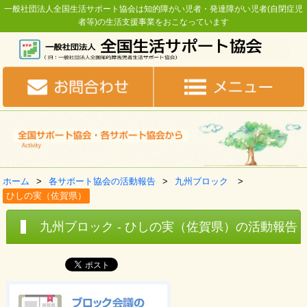
一般社団法人全国生活サポート協会は知的障がい児者・発達障がい児者(自閉症児
者等)の生活支援事業をおこなっています
ホーム
各サポート協会の活動報告
九州ブロック
ひしの実（佐賀県）
九州ブロック - ひしの実（佐賀県）の活動報告