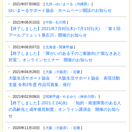
2021年07月08日
[
九州
-
ゆいまーる（沖縄県）
]
ゆいまーるサポート協会 ホームページ開設のお知らせ
2021年06月10日
[
中部
-
石川県
]
【終了しました】2021年7月8日(木)~7月13日(火) 「第１回
アールブリュット展石川」開催のお知らせ
2021年06月07日
[
北海道
-
関東甲越
]
【終了しました】「障がいのある子のご家族向け“親なきあと
対策”」オンラインセミナー 開催のお知らせ
2021年04月28日
[
大阪（大阪府）
-
近畿
]
大阪生活サポート協会 「大阪生活サポート協会 表現活動
支援 令和2年度 作品写真集」発行
2021年02月08日
[
関東甲越
-
やまゆり（神奈川県）
]
【終了しました】2021.2.24(水) 「知的・発達障害のある人
の高齢化と成年後見制度」オンライン講演会 開催のお知ら
せ
2020年11月10日
[
大阪（大阪府）
-
近畿
]